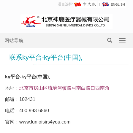
语言选择:
网站导航
Toggl
navig
联系ky平台-ky平台(中国),
ky平台-ky平台(中国),
地址：
北京市房山区琉璃河镇路村南白路口西南角
邮编：102431
电话：400-993-6860
官网：www.funloisirs4you.com