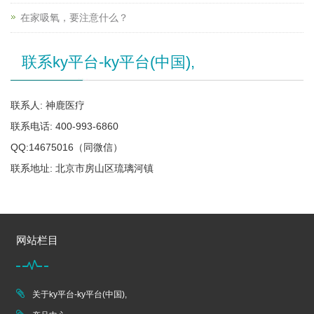
在家吸氧，要注意什么？
联系ky平台-ky平台(中国),
联系人: 神鹿医疗
联系电话: 400-993-6860
QQ:14675016（同微信）
联系地址: 北京市房山区琉璃河镇
网站栏目
关于ky平台-ky平台(中国),