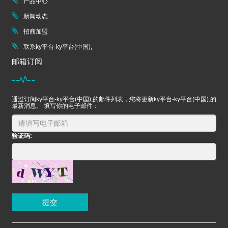
产品中心
新闻动态
招商加盟
联系ky平台-ky平台(中国),
邮箱订阅
通过订阅ky平台-ky平台(中国),的邮件列表，您将更新ky平台-ky平台(中国),的
最新消息。 填写你的电子邮件：
验证码:
提交